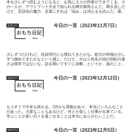
本を少しずつ読むようになると、お気に入りの作家ができてくる。そ
の一人が、アウトプット大全で知られる樺沢紫苑さんだ。聞き流しだ
けど、言語化の魔力 言葉にすれば「悩み」は消えるを読んだ。最
近、ブログを始めたので、どういった文章を書くと面白いかなという
目線でみると、具体例をよく挟んでいることが印象的であった。読者
今日の一言（2023年11月7日）
がイメージしやすいようにしているんだろうな。
徒然日記
少しずつだけれど、往診同行にも慣れてきたかな。処方の特徴が少し
ずつ掴めてきたかなという感じ。だけど、やはり先生の頭の回転の速
さは尋常ではないな。話を聞いてすぐに決断。というか、薬のこと本
当によく知っているなと。
今日の一言（2023年12月12日）
徒然日記
もうすぐで今年も終わる。3月から異動があり、本当にいろんなこと
があった。大変なこともあるけど、何とか楽しく仕事が出来ている。
学ぶことが多い日々を過ごせることは本当にありがたいことだ。
今日の一言（2023年12月5日）
徒然日記