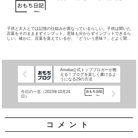
子供と大人とでは記憶の仕組みが異なっているらしい。子供は聞いた
言葉をそのまままずインプット。意味も分からずインプットできるら
しい。確かに、言葉を覚えているが、「どういう意味？」とよく聞か
れる。英語の数字もどこで覚えたの？っていう感じ。でも意味は分か
ってはいない。 一方で大人の記憶はエピソードにするといいよと
か、感情をうまく利用してといわれるが、なかなかうまくいかない。
何かコツみたいなものがあるのだろうが、未だ掴めず、記憶の衰えを
感じる羽目に。
Ameba公式トップブロガーが教
える！ブログを楽しく書けるよ
うになる29の方法
今日の一言（2023年10月24
日）
コメント