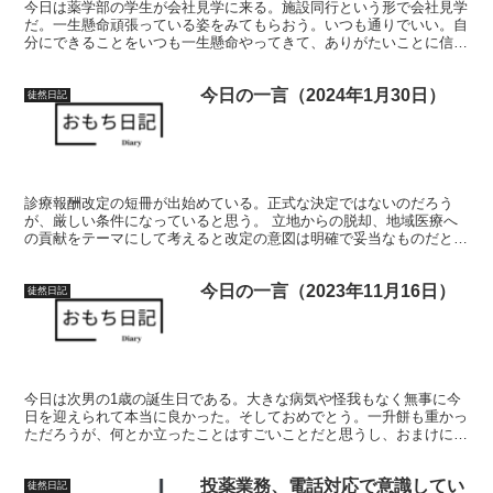
今日は薬学部の学生が会社見学に来る。施設同行という形で会社見学
だ。一生懸命頑張っている姿をみてもらおう。いつも通りでいい。自
分にできることをいつも一生懸命やってきて、ありがたいことに信頼
をある程度してもらっているはずだ。
今日の一言（2024年1月30日）
徒然日記
診療報酬改定の短冊が出始めている。正式な決定ではないのだろう
が、厳しい条件になっていると思う。 立地からの脱却、地域医療へ
の貢献をテーマにして考えると改定の意図は明確で妥当なものだとも
思う。 ただ、立地でしか対応できない要件も見受けられるのではな
いか。 麻薬の処方箋受付や、休日・夜間業務などは立地ありきの話
今日の一言（2023年11月16日）
のように思えてしまう。個人的には努力のしようがない。 立地から
徒然日記
の脱却を心がけていますかと厳しい声が飛んでくるだろうが、薬局を
開けていれば達成できる条件でもない。かといって外に飛び出してい
けば達成できる簡単なハードルでもない。 立地からの脱却はもちろ
ん必要だと思うが、その要件には少し複雑な気持ちである。
今日は次男の1歳の誕生日である。大きな病気や怪我もなく無事に今
日を迎えられて本当に良かった。そしておめでとう。一升餅も重かっ
ただろうが、何とか立ったことはすごいことだと思うし、おまけに一
歩あるいた（笑）これからも元気にすくすく育ってくれますように。
投薬業務、電話対応で意識してい
徒然日記