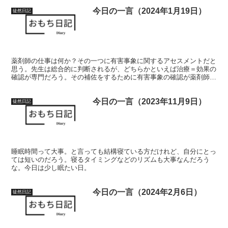
今日の一言（2024年1月19日）
徒然日記
薬剤師の仕事は何か？その一つに有害事象に関するアセスメントだと
思う。先生は総合的に判断されるが、どちらかといえば治療＝効果の
確認が専門だろう。その補佐をするために有害事象の確認が薬剤師に
求められると考えているが、先日気付けなかった。 反省は色々ある
が、「百聞は一見にしかず」を身に染みた体験だ。直接見てもわから
今日の一言（2023年11月9日）
なかったかもしれない。でも、見ていたら気付けたかもしれないとい
徒然日記
う反省。必ず次に活かす。後悔するぐらい反省したのだ、知識は持っ
ている。そこだけは自信を持っていい！！
睡眠時間って大事。と言っても結構寝ている方だけれど、自分にとっ
ては短いのだろう。寝るタイミングなどのリズムも大事なんだろう
な。今日は少し眠たい日。
今日の一言（2024年2月6日）
徒然日記