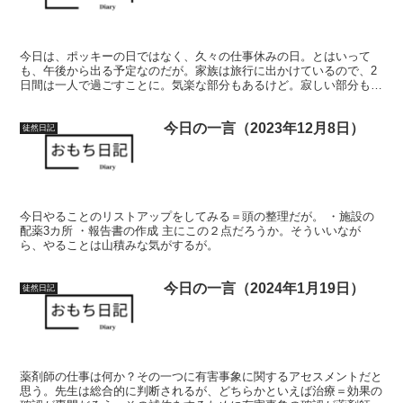
今日は、ポッキーの日ではなく、久々の仕事休みの日。とはいって
も、午後から出る予定なのだが。家族は旅行に出かけているので、2
日間は一人で過ごすことに。気楽な部分もあるけど。寂しい部分もあ
るかな。
今日の一言（2023年12月8日）
徒然日記
今日やることのリストアップをしてみる＝頭の整理だが。 ・施設の
配薬3カ所 ・報告書の作成 主にこの２点だろうか。そういいなが
ら、やることは山積みな気がするが。
今日の一言（2024年1月19日）
徒然日記
薬剤師の仕事は何か？その一つに有害事象に関するアセスメントだと
思う。先生は総合的に判断されるが、どちらかといえば治療＝効果の