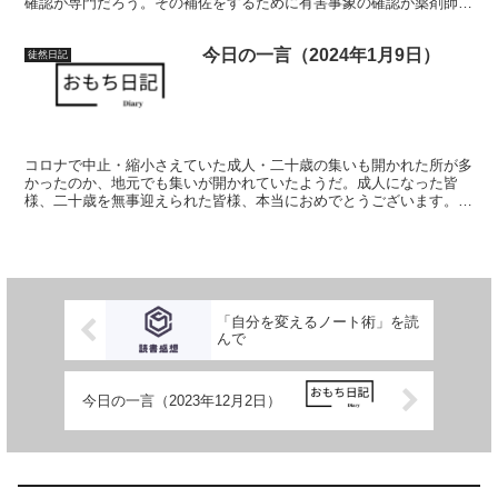
確認が専門だろう。その補佐をするために有害事象の確認が薬剤師に
求められると考えているが、先日気付けなかった。 反省は色々ある
が、「百聞は一見にしかず」を身に染みた体験だ。直接見てもわから
今日の一言（2024年1月9日）
なかったかもしれない。でも、見ていたら気付けたかもしれないとい
徒然日記
う反省。必ず次に活かす。後悔するぐらい反省したのだ、知識は持っ
ている。そこだけは自信を持っていい！！
コロナで中止・縮小さえていた成人・二十歳の集いも開かれた所が多
かったのか、地元でも集いが開かれていたようだ。成人になった皆
様、二十歳を無事迎えられた皆様、本当におめでとうございます。
そんな日を終え、仕事も2週目になるといよいよ本格化される。特に
今週はかなりみっちりのスケジュールだ。無難なくやり過ごせるよ
う、頑張りますかな。
「自分を変えるノート術」を読
んで
今日の一言（2023年12月2日）